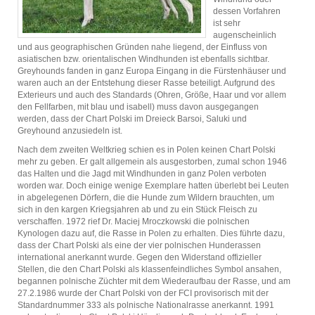
dessen Vorfahren
ist sehr
augenscheinlich
und aus geographischen Gründen nahe liegend, der Einfluss von
asiatischen bzw. orientalischen Windhunden ist ebenfalls sichtbar.
Greyhounds fanden in ganz Europa Eingang in die Fürstenhäuser und
waren auch an der Entstehung dieser Rasse beteiligt. Aufgrund des
Exterieurs und auch des Standards (Ohren, Größe, Haar und vor allem
den Fellfarben, mit blau und isabell) muss davon ausgegangen
werden, dass der Chart Polski im Dreieck Barsoi, Saluki und
Greyhound anzusiedeln ist.
Nach dem zweiten Weltkrieg schien es in Polen keinen Chart Polski
mehr zu geben. Er galt allgemein als ausgestorben, zumal schon 1946
das Halten und die Jagd mit Windhunden in ganz Polen verboten
worden war. Doch einige wenige Exemplare hatten überlebt bei Leuten
in abgelegenen Dörfern, die die Hunde zum Wildern brauchten, um
sich in den kargen Kriegsjahren ab und zu ein Stück Fleisch zu
verschaffen. 1972 rief Dr. Maciej Mroczkowski die polnischen
Kynologen dazu auf, die Rasse in Polen zu erhalten. Dies führte dazu,
dass der Chart Polski als eine der vier polnischen Hunderassen
international anerkannt wurde. Gegen den Widerstand offizieller
Stellen, die den Chart Polski als klassenfeindliches Symbol ansahen,
begannen polnische Züchter mit dem Wiederaufbau der Rasse, und am
27.2.1986 wurde der Chart Polski von der
FCI
provisorisch mit der
Standardnummer 333 als polnische Nationalrasse anerkannt. 1991