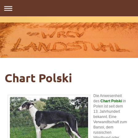
Chart Polski
Die Anwesenheit
des
Chart Polski
in
Polen ist seit dem
13. Jahrhundert
bekannt. Eine
Verwandtschaft zum
Barsoi, dem
russischen
Windhund oder