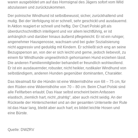
waren ausgebildet um auf das Hornsignal des Jägers sofort vom Wild
abzulassen und zurückzukommen.
Der polnische Windhund ist selbstbewusst, sicher, zurückhaltend und
mutig. Bei der Verfolgung ist er schnell, sehr geschickt und ausdauernd.
In Aktion reagiert er schnell und heftig. Der Chart Polski gilt als
überdurchschnittlich intelligent und vor allem leichtführig, er ist
anhänglich und darüber hinaus äußerst pflegeleicht. Er ist ein ruhiger,
angenehmer Hausgenosse, wachsam und bei guter Sozialisierung
nicht aggressiv und geduldig mit Kindern. Er schließt sich eng an seine
Bezugsperson an, von der er sich leicht und gerne, jedoch liebevoll, zu
einem für Windhunde ungewöhnlich gehorsamen Hund erziehen lässt.
Die anderen Familienmitglieder behandelt er freundlich wohlwollend.
Er ist ein ausdauernder, robuster, nicht heikler, rustikaler Windhund von
selbständigem, anderen Hunden gegenüber dominanten, Charakter.
Das Idealmaß für die Hündin ist eine Widerristhöhe von 68 – 75 cm, für
den Rüden eine Widerristhöhe von 70 – 80 cm. Beim Chart Polski sind
alle Fellfarben erlaubt. Das Haar selbst erscheint beim Anfassen
elastisch, ziemlich hart, nicht „drahtig“, aber auch nicht seidig. An der
Rückseite der Hinterschenkel und an der gesamten Unterseite der Rute
ist das Haar lang, bleibt aber auch hart; es bildet leichte Hosen und
eine Bürste.
Quelle: DWZRV