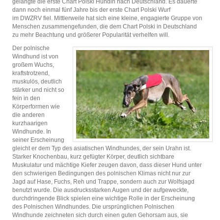
gelangte die erste Chart Polski Hündin nach Deutschland. Es dauerte
dann noch einmal fünf Jahre bis der erste Chart Polski Wurf
im
DWZRV
fiel. Mittlerweile hat sich eine kleine, engagierte Gruppe von
Menschen zusammengefunden, die dem Chart Polski in Deutschland
zu mehr Beachtung und größerer Popularität verhelfen will.
Der polnische
Windhund ist von
großem Wuchs,
kraftstrotzend,
muskulös, deutlich
stärker und nicht so
fein in den
Körperformen wie
die anderen
kurzhaarigen
Windhunde. In
seiner Erscheinung
gleicht er dem Typ des asiatischen Windhundes, der sein Urahn ist.
Starker Knochenbau, kurz gefügter Körper, deutlich sichtbare
Muskulatur und mächtige Kiefer zeugen davon, dass dieser Hund unter
den schwierigen Bedingungen des polnischen Klimas nicht nur zur
Jagd auf Hase, Fuchs, Reh und Trappe, sondern auch zur Wolfsjagd
benutzt wurde. Die ausdrucksstarken Augen und der aufgeweckte,
durchdringende Blick spielen eine wichtige Rolle in der Erscheinung
des Polnischen Windhundes. Die ursprünglichen Polnischen
Windhunde zeichneten sich durch einen guten Gehorsam aus, sie